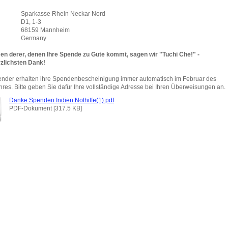
kasse Rhein Neckar Nord
, 1-3
59 Mannheim
rmany
n derer, denen Ihre Spende zu Gute kommt, sagen wir "Tuchi Che!" -
rzlichsten Dank!
ender erhalten ihre Spendenbescheinigung immer automatisch im Februar des
hres. Bitte geben Sie dafür Ihre vollständige Adresse bei Ihren Überweisungen an.
Danke Spenden Indien Nothilfe(1).pdf
PDF-Dokument [317.5 KB]