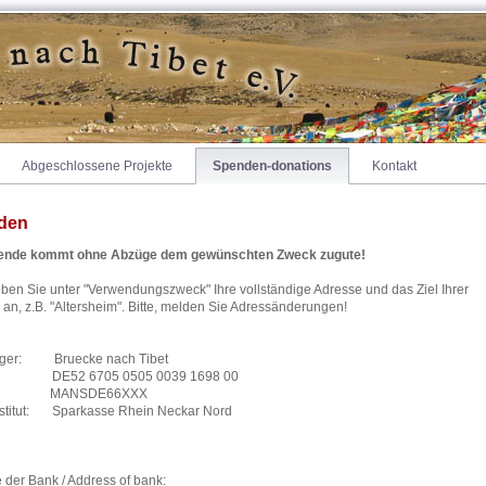
Abgeschlossene Projekte
Spenden-donations
Kontakt
den
pende kommt ohne Abzüge dem gewünschten Zweck zugute!
geben Sie unter "Verwendungszweck" Ihre vollständige Adresse und das Ziel Ihrer
an, z.B. "Altersheim". Bitte, melden Sie Adressänderungen!
ger: Bruecke nach Tibet
 DE52 6705 0505 0039 1698 00
: MANSDE66XXX
nstitut: Sparkasse Rhein Neckar Nord
 der Bank / Address of bank: