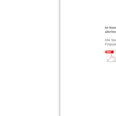
Spar
D1
681
Ge
Im Name
allerhe
Alle Sp
Folgeja