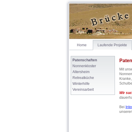
Home
Laufende Projekte
Patenschaften
Paten
Nonnenkloster
Mit uns
Altersheim
Nonnen,
Retreatküche
Kranke,
Schulbe
Winterhilfe
Vereinsarbeit
Wir su
dauerhaf
Bei
Int
unseren