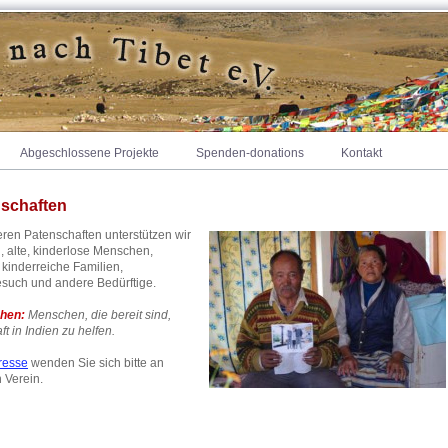
Abgeschlossene Projekte
Spenden-donations
Kontakt
schaften
eren Patenschaften unterstützen wir
 alte, kinderlose Menschen,
 kinderreiche Familien,
such und andere Bedürftige.
chen:
Menschen, die bereit sind,
t in Indien zu helfen.
eresse
wenden Sie sich bitte an
 Verein.